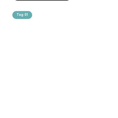
Tag 01
Text of the
printing and
typesetting
industry. Lor