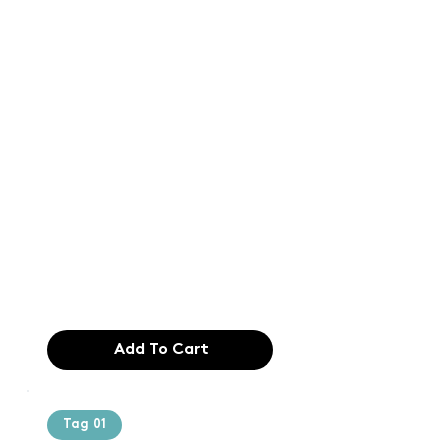
Text of the
printing and
typesetting
industry. Lor
$165.99
Add To Cart
Tag 01