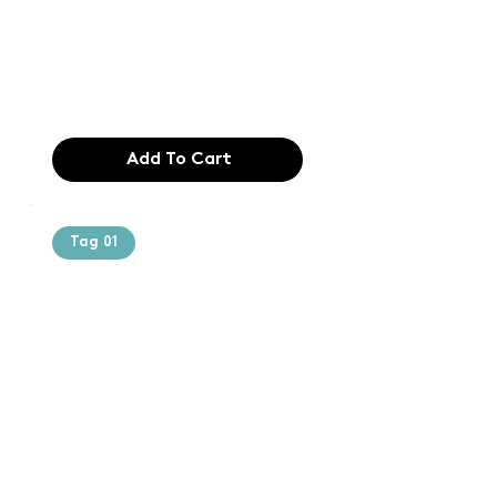
typesetting
industry. Lor
$165.99
Add To Cart
Tag 01