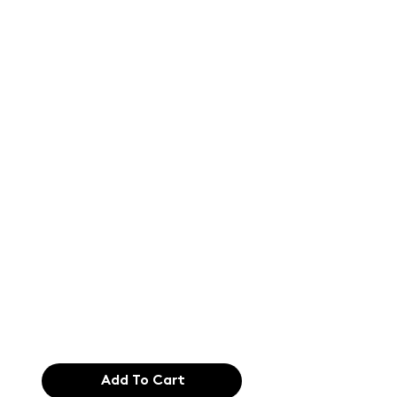
Text of the
printing and
typesetting
industry. Lor
$165.99
Add To Cart