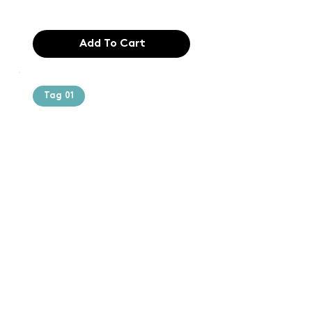
$165.99
Add To Cart
Tag 01
Text of the
printing and